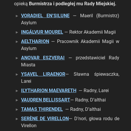
opieką
Burmistrza i podległej mu Rady Miejskiej.
VORADIEL EN’SILUNE
— Maeril (Burmistrz)
Asylum
INGÁLVUR MOUREL
— Rektor Akademii Magii
AELTHARION
— Pracownik Akademii Magii w
Asylum
ANOVAR ESZVERAI
— przedstawiciel Rady
Miasta
YSAVEL LIRAENOR
— Sławna śpiewaczka,
Larei
ILYTHARION MAEVARETH
— Radny, Larei
VAUDREN BELLISSART
— Radny, D’althai
TAMAS THIRENDEL
— Radny, D’althai
SERÈNE DE VIRELLON
— D’nori, głowa rodu de
Virellon