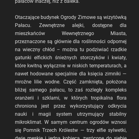
pałaców inaczej, niż z daleka.
Otaczające budynek Ogrody Zimowe są wizytówką
Pałacu. Zewnętrzne alejki, dostępne dla
mieszkańców Wewnętrznego Miasta,
przeznaczone są głównie dla roślinności odpornej
na wieczny chłód – można tu podziwiać rzadkie
gatunki elfickich śnieżnych storczyków i kwiaty,
które kwitną wyłącznie w niskich temperaturach, a
nawet hodowane specjalnie dla księcia zimniki —
mroźne lilie wodne. Część zamknięta, położona
bliżej samego pałacu, to zaś rozległy kompleks
oranżerii i szklarni, w których tropikalna flora
chroniona jest przez wykorzystujący odkrycia
nauki i magii system utrzymujący stabilny
mikroklimat. W samym centrum ogrodów wznosi
się Pomnik Trzech Królestw — trzy elfie sylwetki,
dwie męskie i jedna kobieca, zwrócone do siebie