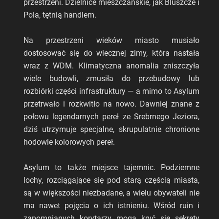
przestrzeni. Dzielnice mieszczańskie, jak Bluszcze i
Pola, tętnią handlem.
Na przestrzeni wieków miasto musiało
dostosować się do wiecznej zimy, która nastała
wraz z WDM. Klimatyczna anomalia zniszczyła
wiele budowli, zmusiła do przebudowy lub
rozbiórki części infrastruktury — a mimo to Asylum
przetrwało i rozkwitło na nowo. Dawniej znane z
połowu legendarnych pereł ze Srebrnego Jeziora,
dziś utrzymuje specjalne, skrupulatnie chronione
hodowle kolorowych pereł.
Asylum to także miejsce tajemnic. Podziemne
lochy, rozciągające się pod starą częścią miasta,
są w większości niezbadane, a wielu obywateli nie
ma nawet pojęcia o ich istnieniu. Wśród ruin i
zapomnianych korytarzy mogą kryć się sekrety