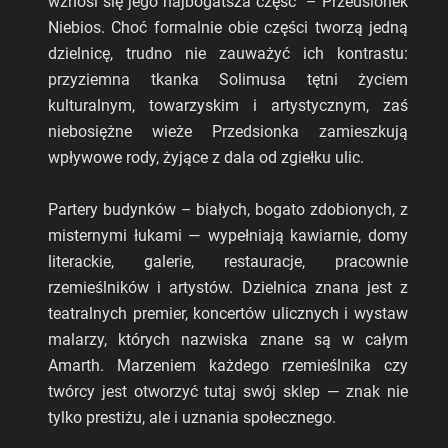
wznosi się jego najbogatsza część – Przedsionek
Niebios. Choć formalnie obie części tworzą jedną
dzielnicę, trudno nie zauważyć ich kontrastu:
przyziemna tkanka Solimusa tętni życiem
kulturalnym, towarzyskim i artystycznym, zaś
niebosiężne wieże Przedsionka zamieszkują
wpływowe rody, żyjące z dala od zgiełku ulic.
Partery budynków – białych, bogato zdobionych, z
misternymi łukami — wypełniają kawiarnie, domy
literackie, galerie, restauracje, pracownie
rzemieślników i artystów. Dzielnica znana jest z
teatralnych premier, koncertów ulicznych i wystaw
malarzy, których nazwiska znane są w całym
Amarth. Marzeniem każdego rzemieślnika czy
twórcy jest otworzyć tutaj swój sklep — znak nie
tylko prestiżu, ale i uznania społecznego.