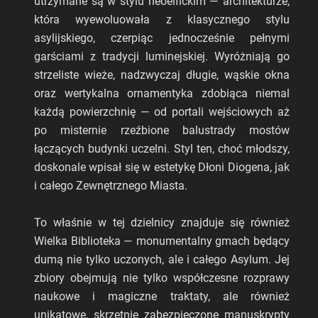
utrzymane są w stylu neoelfickim — architekturze,
która wyewoluowała z klasycznego stylu
asylijskiego, czerpiąc jednocześnie pełnymi
garściami z tradycji luminejskiej. Wyróżniają go
strzeliste wieże, nadzwyczaj długie, wąskie okna
oraz wertykalna ornamentyka zdobiąca niemal
każdą powierzchnię — od portali wejściowych aż
po misternie rzeźbione balustrady mostów
łączących budynki uczelni. Styl ten, choć młodszy,
doskonale wpisał się w estetykę Dłoni Diogena, jak
i całego Zewnętrznego Miasta.
To właśnie w tej dzielnicy znajduje się również
Wielka Biblioteka — monumentalny gmach będący
dumą nie tylko uczonych, ale i całego Asylum. Jej
zbiory obejmują nie tylko współczesne rozprawy
naukowe i magiczne traktaty, ale również
unikatowe, skrzętnie zabezpieczone manuskrypty