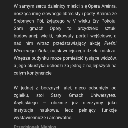
W samym sercu dzielnicy mieści się Opera Areinra,
nosząca imię sławnego librecisty i poety Areinra ze
Srebrnych Pól, żyjącego w V wieku Ery Pokoju.
Sam gmach Opery to arcydzieło sztuki
budowlanej: wielki, łukowaty portal wejściowy, a
nad nim witraż przedstawiający akcję
Pieśni
Wiecznego Złota
, najsławniejszego dzieła mistrza.
Wnętrze budynku może pomieścić tysiące widzów,
a jego akustyka uchodzi za jedną z najlepszych na
całym kontynencie.
W jednej z bocznych alei, nieco odsunięty od
zgiełku, stoi Stary Gmach Uniwersytetu
Asylijskiego — obecnie już nieczynny jako
instytucja naukowa, lecz pełniący funkcje
wystawiennicze i archiwalne.
Przedsionek Niebios