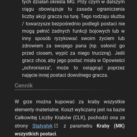
tych działań określa MG. Przy czym w dalszym
ciągu obowiązuje tu zasada ograniczenia
liczby akcji gracza na turę. Tego rodzaju służba
/ towarzysze bezpośrednio podlegli postaci nie
mogą pełnić żadnych funkcji bojowych lub w
inny sposób ryzykować swoim życiem lub
zdrowiem za swojego pana (np. osłonić go
przed ciosem, wypić za niego truciznę). Jeśli
gracz chce, aby jego postać miała w Opowieści
„ochroniarza", może to osiągnąć poprzez
najęcie innej postaci dowolnego gracza.
Cennik
W grze można kupować za kraby wszystkie
elementy materialne. Koszt wyliczany jest na bazie
Całkowitej Liczby Krabów (CLK), pochodzi ona ze
strony
Statystyk
z parametru
Kraby (MK)
wszystkich postaci
.