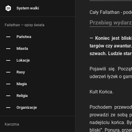
System walki
Cały Fallathan - po
Przebieg wydar
Fallathan — opisy świata
Państwa
— Koniec jest blis
targów czy awantur.
Miasta
szwach. Ludzie star
Lokacje
Pojawili się. Pocz
Rasy
uderzeń łyżek o gar
Magia
Kult Końca.
Religia
Pochodem przewodzi
Organizacje
prowadzi ze sobą pr
nadejściu końca. Był
Karczma
bliski”. Ponura, prz