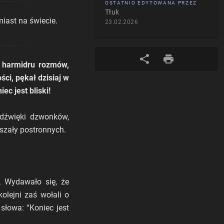
OSTATNIO EDYTOWANA PRZEZ
Tłuk
iast na świecie.
23.02.2026
d harmidru rozmów,
ści, pękał dzisiaj w
c jest bliski!
 dźwięki dzwonków,
iszały postronnych.
. Wydawało się, że
kolejni zaś wołali o
 słowa: “Koniec jest