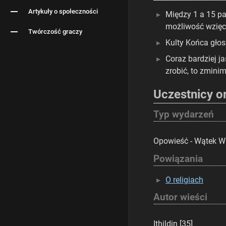
Artykuły o społeczności
Między 1 a 15 p
możliwość wzięci
Twórczość graczy
Kulty Końca gło
Coraz bardziej ja
zrobić, to zminim
Uczestnicy o
Typ wydarzeń
Opowieść - Wątek W
Powiązania
O religiach
Autor wieści
Ithildin [35]