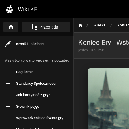
Wiki KF
/
/
wiesci
konie
Przeglądaj
Koniec Ery - Ws
Kroniki Fallathanu
jesień 1376 roku
Wszystko, co warto wiedzieć na początek
Regulamin
Standardy Społeczności
Jak korzystać z gry?
Słownik pojęć
Wprowadzenie do świata gry