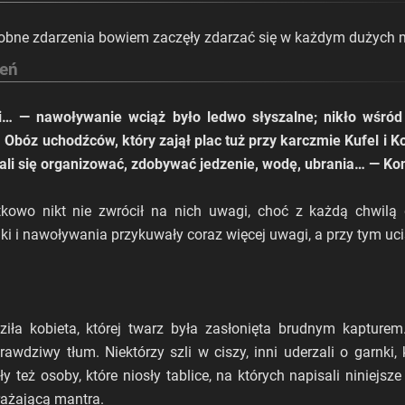
dobne zdarzenia bowiem zaczęły zdarzać się w każdym dużych m
zeń
ki… — nawoływanie wciąż było ledwo słyszalne; nikło wśró
 Obóz uchodźców, który zajął plac tuż przy karczmie Kufel i Ko
ali się organizować, zdobywać jedzenie, wodę, ubrania… — Konie
ątkowo nikt nie zwrócił na nich uwagi, choć z każdą chwilą
nki i nawoływania przykuwały coraz więcej uwagi, a przy tym uc
ła kobieta, której twarz była zasłonięta brudnym kapturem
awdziwy tłum. Niektórzy szli w ciszy, inni uderzali o garnki, 
y też osoby, które niosły tablice, na których napisali niniejsze
erażającą mantra.