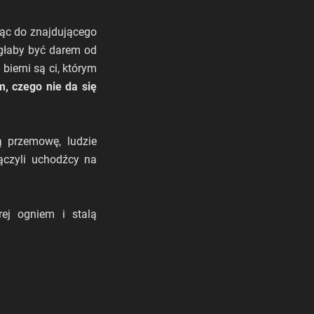
jąc do znajdującego
ogłaby być darem od
ierni są ci, którym
, czego nie da się
ją przemowę, ludzie
ączyli uchodźcy na
rej ogniem i stalą