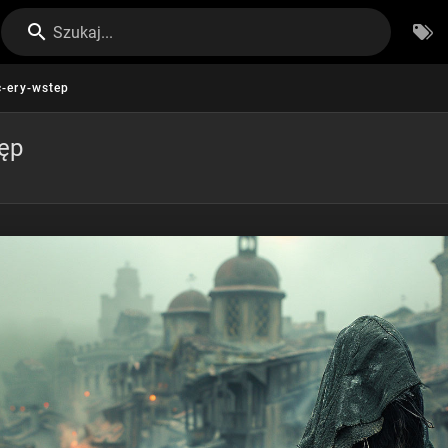
Szukaj...
c-ery-wstep
tęp