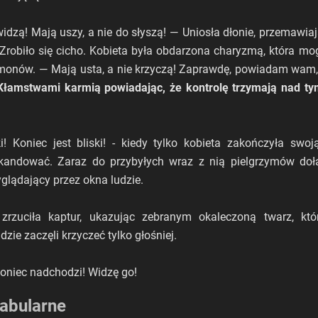
widzą! Mają uszy, a nie do słyszą! — Uniosła dłonie, przemawia
 Zrobiło się cicho. Kobieta była obdarzona charyzmą, która m
onów. — Mają usta, a nie krzyczą! Zaprawdę, powiadam wam, b
Kłamstwami karmią powiadając, że kontrolę trzymają nad tym
i! Koniec jest bliski! - kiedy tylko kobieta zakończyła swo
kandować. Zaraz do przybyłych wraz z nią pielgrzymów doł
yglądający przez okna ludzie.
zrzuciła kaptur, ukazując zebranym okaleczoną twarz, któ
zie zaczęli krzyczeć tylko głośniej.
koniec nadchodzi! Widzę go!
abularne