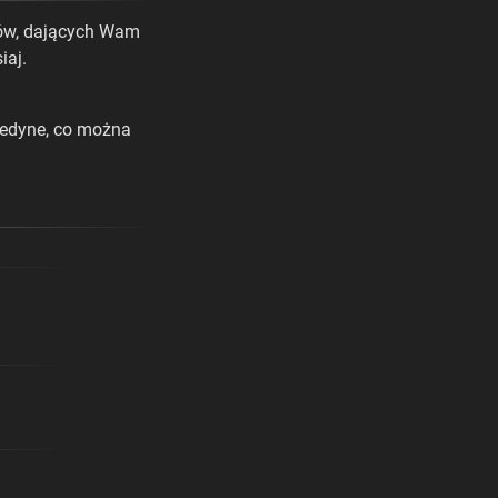
ków, dających Wam
iaj.
 jedyne, co można