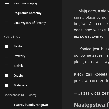
Karczma — opisy
— Mają oczy, a nie 
Regulamin Karczmy
się na placu tłumu.
Lista Wydarzeń [eventy]
bogów… Albo od dem
oddaliśmy władzę!
już powstrzymać!
Fauna i flora
Bestie
— Koniec jest blisk
ponownie zaczęli s
Potwory
placu, ale nawet i w
Zielnik
Kiedy zaś kobieta 
Grzyby
pozbawiono oczu, lud
Materiały
— Ja zaś widzę, że 
Społeczność KF i Twórcy
Następstwa f
Twórcy i Osoby rangowe