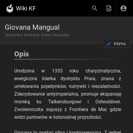
Wiki KF
Giovana Mangual
Tetrarchini dystryktu Areias Douradas
Edytuj
Opis
Urodzona w 1333 roku charyzmatyczna,
energiczna liderka dystryktu Praia, znana z
umiłowania pojedynków, rozrywki i niezależności.
Zdecydowanie antyimperialna, promuje ekspansję
morską ku Talkensburgowi i Ostwaldowi.
Zwolenniczka sojuszy z Frontiera de Mar, gdzie
widzi partnerów w kolonialnej przyszłości.
Giovana to postać silna i kontrowersyjna. Z jednej