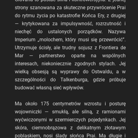
strony szanowana za skuteczne przywrócenie Prai
do rytmu życia po katastrofie Końca Ery, z drugiej
— krytykowana za impulsywność, rozrzutność i
niechęć do ustalonych porządków. Nazywa
Imperium „molochem, który musi się przewrócić”.
Utrzymuje ścisły, ale trudny sojusz z Frontiera de
Mar — partnerstwo oparte na wspólnych
interesach, niekoniecznie zgodnych stylach. Jej
wielką obsesją są wyprawy do Ostwaldu, a w
szczególności do Talkenburga, gdzie próbuje
budować własną sieć wpływów.
Ma około 175 centymetrów wzrostu i posturę
wojowniczki — smukłą, ale silną, z ramionami
wyćwiczonymi w szermierczych pojedynkach. Jej
skóra, ciemnobrązowa z delikatnym złotawym
poblaskiem, nosi ślady słońca Prai. Ma długie i