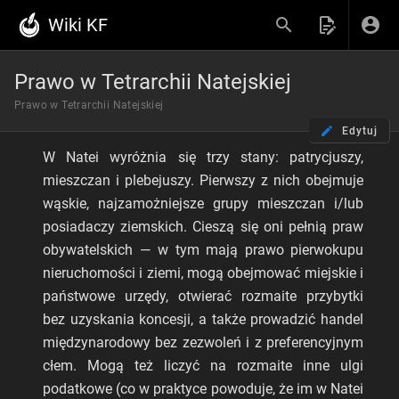
Wiki KF
Prawo w Tetrarchii Natejskiej
Prawo w Tetrarchii Natejskiej
Edytuj
W Natei wyróżnia się trzy stany: patrycjuszy,
mieszczan i plebejuszy. Pierwszy z nich obejmuje
wąskie, najzamożniejsze grupy mieszczan i/lub
posiadaczy ziemskich. Cieszą się oni pełnią praw
obywatelskich — w tym mają prawo pierwokupu
nieruchomości i ziemi, mogą obejmować miejskie i
państwowe urzędy, otwierać rozmaite przybytki
bez uzyskania koncesji, a także prowadzić handel
międzynarodowy bez zezwoleń i z preferencyjnym
cłem. Mogą też liczyć na rozmaite inne ulgi
podatkowe (co w praktyce powoduje, że im w Natei