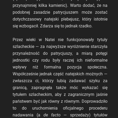
przynajmniej kilka kamienic). Warto dodać, że na
podobnej zasadzie patrycjuszem może zostać
dotychczasowy natejski plebejusz, który istotnie
się wzbogacił. Zdarza się to jednak rzadko.
Przez wieki w Natei nie funkcjonowały tytuły
szlacheckie — za najwyższe wyróżnienie starczyła
przynależność do patrycjuszy, a miarą potęgi
jednostki czy rodu były raczej ich nieformalne
wpływy niż formalna pozycja społeczna.
Współcześnie jednak część natejskich możnych —
zwłaszcza ci, którzy lubią zadawać szyku za
granicą, zapragnęła także móc wykazać się
tytułem szlacheckim, aby z zagranicznym jaśnie
państwem być jak równy z równym. Doprowadziło
to do uruchomienia oficjalnego procederu
nadawania (a
de facto
— sprzedaży) tytułów