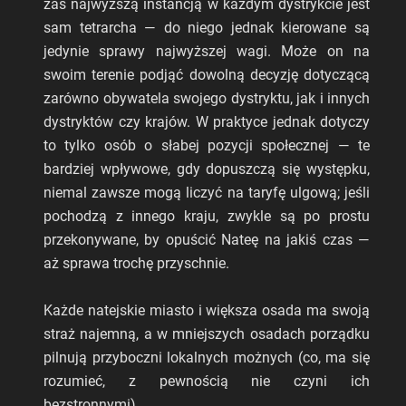
zaś najwyższą instancją w każdym dystrykcie jest
sam tetrarcha — do niego jednak kierowane są
jedynie sprawy najwyższej wagi. Może on na
swoim terenie podjąć dowolną decyzję dotyczącą
zarówno obywatela swojego dystryktu, jak i innych
dystryktów czy krajów. W praktyce jednak dotyczy
to tylko osób o słabej pozycji społecznej — te
bardziej wpływowe, gdy dopuszczą się występku,
niemal zawsze mogą liczyć na taryfę ulgową; jeśli
pochodzą z innego kraju, zwykle są po prostu
przekonywane, by opuścić Nateę na jakiś czas —
aż sprawa trochę przyschnie.
Każde natejskie miasto i większa osada ma swoją
straż najemną, a w mniejszych osadach porządku
pilnują przyboczni lokalnych możnych (co, ma się
rozumieć, z pewnością nie czyni ich
bezstronnymi).