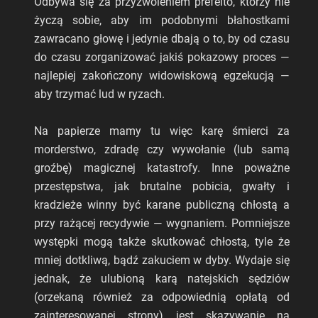
Odbywa się za przyzwoleniem prefeito, którzy nie
życzą sobie, aby im podobnymi błahostkami
zawracano głowę i jedynie dbają o to, by od czasu
do czasu zorganizować jakiś pokazowy proces —
najlepiej zakończony widowiskową egzekucją —
aby trzymać lud w ryzach.
Na papierze mamy tu więc karę śmierci za
morderstwo, zdradę czy wywołanie (lub samą
groźbę) magicznej katastrofy. Inne poważne
przestępstwa, jak brutalne pobicia, gwałty i
kradzieże winny być karane publiczną chłostą a
przy rażącej recydywie — wygnaniem. Pomniejsze
występki mogą także skutkować chłostą, tyle że
mniej dotkliwą, bądź zakuciem w dyby. Wydaje się
jednak, że ulubioną karą natejskich sędziów
(orzekaną również za odpowiednią opłatą od
zainteresowanej strony) jest skazywanie na