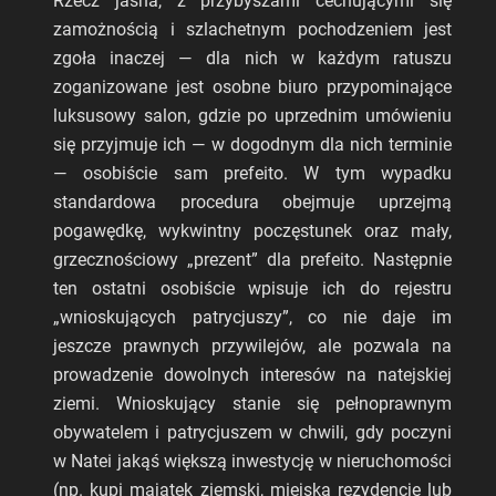
Rzecz jasna, z przybyszami cechującymi się
zamożnością i szlachetnym pochodzeniem jest
zgoła inaczej — dla nich w każdym ratuszu
zoganizowane jest osobne biuro przypominające
luksusowy salon, gdzie po uprzednim umówieniu
się przyjmuje ich — w dogodnym dla nich terminie
— osobiście sam prefeito. W tym wypadku
standardowa procedura obejmuje uprzejmą
pogawędkę, wykwintny poczęstunek oraz mały,
grzecznościowy „prezent” dla prefeito. Następnie
ten ostatni osobiście wpisuje ich do rejestru
„wnioskujących patrycjuszy”, co nie daje im
jeszcze prawnych przywilejów, ale pozwala na
prowadzenie dowolnych interesów na natejskiej
ziemi. Wnioskujący stanie się pełnoprawnym
obywatelem i patrycjuszem w chwili, gdy poczyni
w Natei jakąś większą inwestycję w nieruchomości
(np. kupi majątek ziemski, miejską rezydencję lub