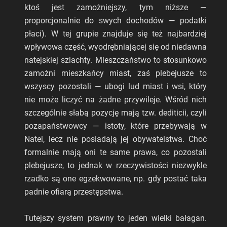
ktoś jest zamożniejszy, tym niższe —
proporcjonalnie do swych dochodów — podatki
płaci). W tej grupie znajduje się też najbardziej
wpływowa część, wyodrębniającej się od niedawna
natejskiej szlachty. Mieszczaństwo to stosunkowo
zamożni mieszkańcy miast, zaś plebejusze to
wszyscy pozostali — ubogi lud miast i wsi, który
nie może liczyć na żadne przywileje. Wśród nich
szczególnie słabą pozycję mają tzw. dediticii, czyli
pozapaństwowcy — istoty, które przebywają w
Natei, lecz nie posiadają jej obywatelstwa. Choć
formalnie mają oni te same prawa, co pozostali
plebejusze, to jednak w rzeczywistości niezwykle
rzadko są one egzekwowane, np. gdy postać taka
padnie ofiarą przestępstwa.
Tutejszy system prawny to jeden wielki bałagan.